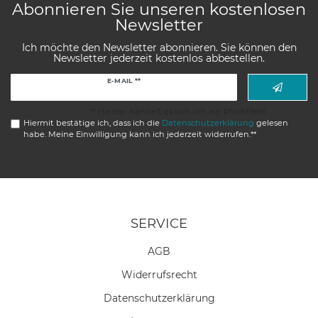
Abonnieren Sie unseren kostenlosen
Newsletter
Ich möchte den Newsletter abonnieren. Sie können den
Newsletter jederzeit kostenlos abbestellen.
Newsletter
E-MAIL **
Honig
** Hierbei handelt es sich um ein Pflichtfeld.
Hiermit bestätige ich, dass ich die
Daten­schutz­erklärung
gelesen
habe. Meine Einwilligung kann ich jederzeit widerrufen.**
SERVICE
AGB
Widerrufs­recht
Daten­schutz­erklärung