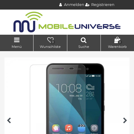
Anmelden
Registrieren
0
0
Menü
Wunschliste
Suche
Warenkorb