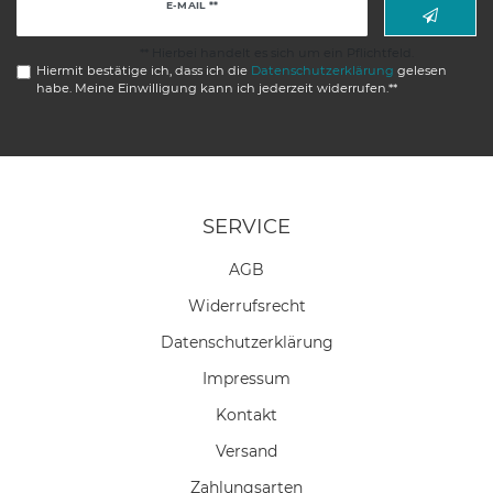
Newsletter
E-MAIL **
Honig
** Hierbei handelt es sich um ein Pflichtfeld.
Hiermit bestätige ich, dass ich die
Daten­schutz­erklärung
gelesen
habe. Meine Einwilligung kann ich jederzeit widerrufen.**
SERVICE
AGB
Widerrufs­recht
Daten­schutz­erklärung
Impressum
Kontakt
Versand
Zahlungsarten