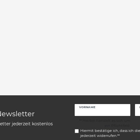
VORNAME
Newsletter
** Hierbei handelt es sich um
tter jederzeit kostenlos
ein Pflichtfeld.
Hiermit bestätige ich, dass ich di
jederzeit widerrufen.**