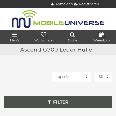
Anmelden
Registrieren
0
0
Menü
Wunschliste
Suche
Warenkorb
Ascend G700 Leder Hüllen
FILTER