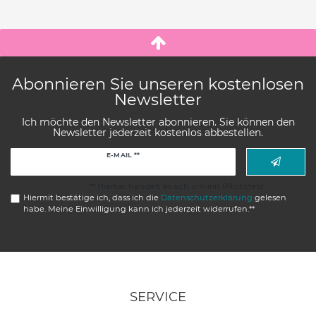
Abonnieren Sie unseren kostenlosen
Newsletter
Ich möchte den Newsletter abonnieren. Sie können den
Newsletter jederzeit kostenlos abbestellen.
Newsletter
E-MAIL **
Honig
** Hierbei handelt es sich um ein Pflichtfeld.
Hiermit bestätige ich, dass ich die
Daten­schutz­erklärung
gelesen
habe. Meine Einwilligung kann ich jederzeit widerrufen.**
SERVICE