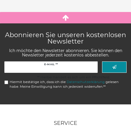
Abonnieren Sie unseren kostenlosen
Newsletter
Ich möchte den Newsletter abonnieren. Sie können den
Newsletter jederzeit kostenlos abbestellen.
Newsletter
E-MAIL **
Honig
** Hierbei handelt es sich um ein Pflichtfeld.
Hiermit bestätige ich, dass ich die
Daten­schutz­erklärung
gelesen
habe. Meine Einwilligung kann ich jederzeit widerrufen.**
SERVICE