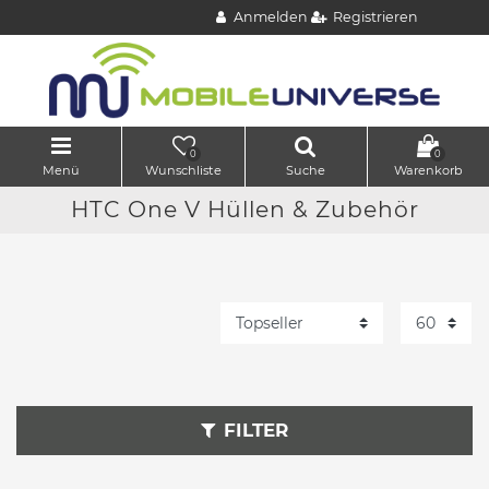
Anmelden
Registrieren
0
0
Menü
Wunschliste
Suche
Warenkorb
HTC One V Hüllen & Zubehör
FILTER