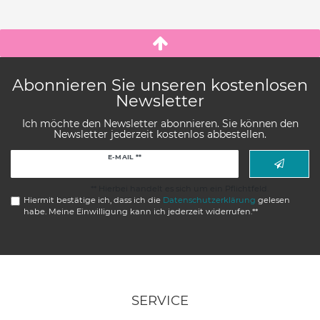
Abonnieren Sie unseren kostenlosen
Newsletter
Ich möchte den Newsletter abonnieren. Sie können den
Newsletter jederzeit kostenlos abbestellen.
Newsletter
E-MAIL **
Honig
** Hierbei handelt es sich um ein Pflichtfeld.
Hiermit bestätige ich, dass ich die
Daten­schutz­erklärung
gelesen
habe. Meine Einwilligung kann ich jederzeit widerrufen.**
SERVICE