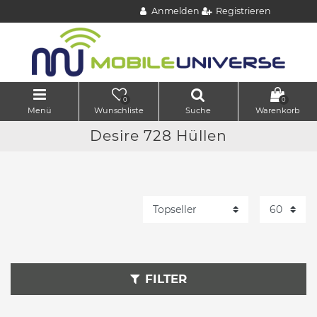
Anmelden
Registrieren
0
0
Menü
Wunschliste
Suche
Warenkorb
Desire 728 Hüllen
FILTER