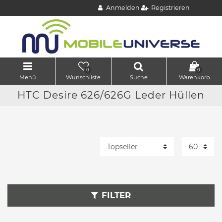
Anmelden
Registrieren
0
0
Menü
Wunschliste
Suche
Warenkorb
HTC Desire 626/626G Leder Hüllen
FILTER