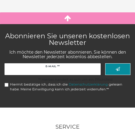
Abonnieren Sie unseren kostenlosen
Newsletter
Ich möchte den Newsletter abonnieren. Sie können den
Newsletter jederzeit kostenlos abbestellen.
Newsletter
E-MAIL **
Honig
** Hierbei handelt es sich um ein Pflichtfeld.
Hiermit bestätige ich, dass ich die
Daten­schutz­erklärung
gelesen
habe. Meine Einwilligung kann ich jederzeit widerrufen.**
SERVICE