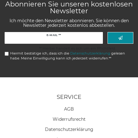
Abonnieren Sie unseren kostenlosen
Newsletter
Ich möchte den Newsletter abonnieren. Sie können den
Newsletter jederzeit kostenlos abbestellen.
Newsletter
E-MAIL **
Honig
** Hierbei handelt es sich um ein Pflichtfeld.
Hiermit bestätige ich, dass ich die
Daten­schutz­erklärung
gelesen
habe. Meine Einwilligung kann ich jederzeit widerrufen.**
SERVICE
AGB
Widerrufs­recht
Daten­schutz­erklärung