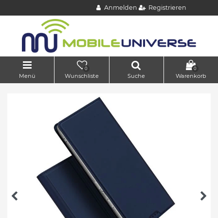
Anmelden
Registrieren
0
0
Menü
Wunschliste
Suche
Warenkorb