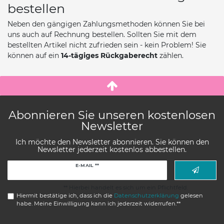
bestellen
Neben den gängigen Zahlungsmethoden können Sie bei
uns auch auf Rechnung bestellen. Sollten Sie mit dem
bestellten Artikel nicht zufrieden sein - kein Problem! Sie
können auf ein
14-tägiges Rückgaberecht
zählen.
Abonnieren Sie unseren kostenlosen
Newsletter
Ich möchte den Newsletter abonnieren. Sie können den
Newsletter jederzeit kostenlos abbestellen.
Newsletter
E-MAIL **
Honig
** Hierbei handelt es sich um ein Pflichtfeld.
Hiermit bestätige ich, dass ich die
Daten­schutz­erklärung
gelesen
habe. Meine Einwilligung kann ich jederzeit widerrufen.**