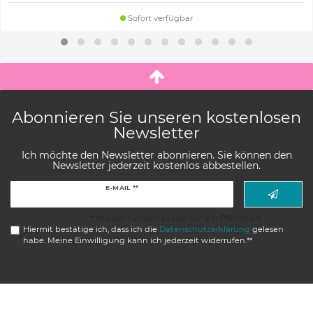
Sofort verfügbar
Abonnieren Sie unseren kostenlosen
Newsletter
Ich möchte den Newsletter abonnieren. Sie können den
Newsletter jederzeit kostenlos abbestellen.
Newsletter
E-MAIL **
Honig
** Hierbei handelt es sich um ein Pflichtfeld.
Hiermit bestätige ich, dass ich die
Daten­schutz­erklärung
gelesen
habe. Meine Einwilligung kann ich jederzeit widerrufen.**