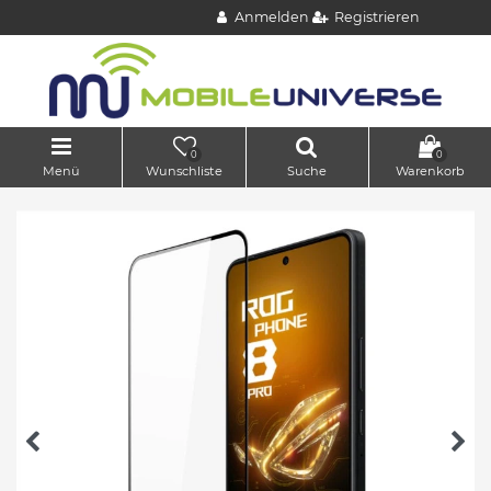
Anmelden
Registrieren
0
0
Menü
Wunschliste
Suche
Warenkorb