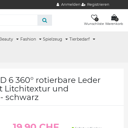
Anmelden
Registrieren
0
0
Wunschliste
Warenkorb
Beauty
Fashion
Spielzeug
Tierbedarf
 6 360° rotierbare Leder
t Litchitextur und
 - schwarz
19.90 CHF