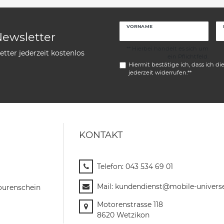
VORNAME
Newsletter
** Hierbei handelt es sich um
tter jederzeit kostenlos
ein Pflichtfeld.
Hiermit bestätige ich, dass ich di
jederzeit widerrufen.**
KONTAKT
Telefon:
043 534 69 01
Mail:
kundendienst@mobile-univers
ourenschein
Motorenstrasse 118
8620 Wetzikon