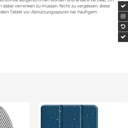
ch dabei verrenken zu müssen. Nicht zu vergessen, diese
Z
t dein Tablet vor Abnützungsspuren bei häufigem
F
1
t