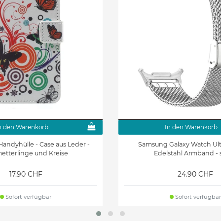
n den Warenkorb
In den Warenkorb
Handyhülle - Case aus Leder -
Samsung Galaxy Watch Ul
etterlinge und Kreise
Edelstahl Armband - s
17.90 CHF
24.90 CHF
Sofort verfügbar
Sofort verfügbar