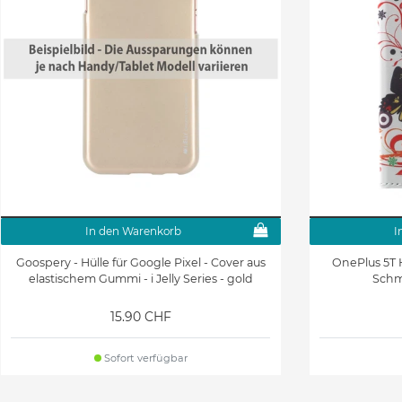
In den Warenkorb
I
Goospery - Hülle für Google Pixel - Cover aus
OnePlus 5T 
elastischem Gummi - i Jelly Series - gold
Schm
15.90 CHF
Sofort verfügbar