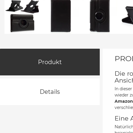
PRO
Produkt
Die r
Ansic
In diese
Details
wieder z
Amazon 
verschlie
Eine 
Natürlich
beispiel