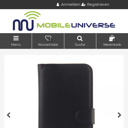
Anmelden
Registrieren
0
0
Menü
Wunschliste
Suche
Warenkorb