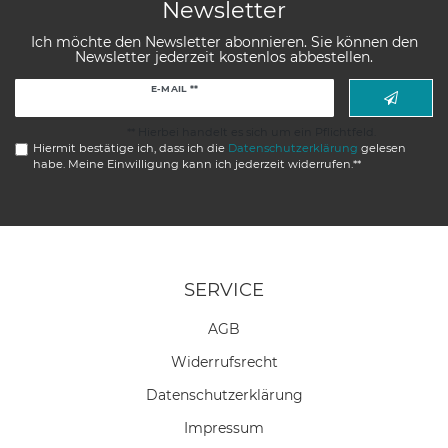
Newsletter
Ich möchte den Newsletter abonnieren. Sie können den
Newsletter jederzeit kostenlos abbestellen.
Newsletter
E-MAIL **
Honig
** Hierbei handelt es sich um ein Pflichtfeld.
Hiermit bestätige ich, dass ich die
Daten­schutz­erklärung
gelesen
habe. Meine Einwilligung kann ich jederzeit widerrufen.**
SERVICE
AGB
Widerrufs­recht
Daten­schutz­erklärung
Impressum