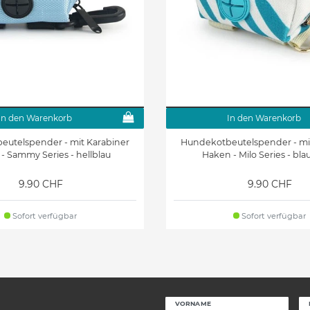
In den Warenkorb
In den Warenkorb
utelspender - mit Karabiner
Hundekotbeutelspender - mi
- Sammy Series - hellblau
Haken - Milo Series - bla
9.90 CHF
9.90 CHF
Sofort verfügbar
Sofort verfügbar
VORNAME