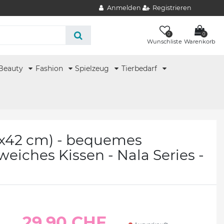
Anmelden
Registrieren
0
0
Wunschliste
Warenkorb
Beauty
Fashion
Spielzeug
Tierbedarf
x42 cm) - bequemes
weiches Kissen - Nala Series -
29.90 CHF