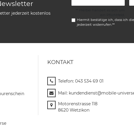
Newsletter
** Hierbei handelt es sich um
tter jederzeit kostenlos
ein Pflichtfeld.
Hiermit bestätige ich, dass ich di
jederzeit widerrufen.**
KONTAKT
Telefon:
043 534 69 01
Mail:
kundendienst@mobile-univers
ourenschein
Motorenstrasse 118
8620 Wetzikon
rse