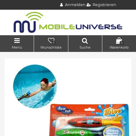
Anmelden
Registrieren
0
0
Menü
Wunschliste
Suche
Warenkorb