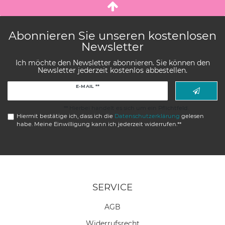
Abonnieren Sie unseren kostenlosen
Newsletter
Ich möchte den Newsletter abonnieren. Sie können den
Newsletter jederzeit kostenlos abbestellen.
Newsletter
E-MAIL **
Honig
** Hierbei handelt es sich um ein Pflichtfeld.
Hiermit bestätige ich, dass ich die
Daten­schutz­erklärung
gelesen
habe. Meine Einwilligung kann ich jederzeit widerrufen.**
SERVICE
AGB
Widerrufs­recht