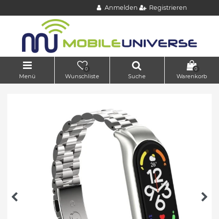
Anmelden
Registrieren
0
0
Menü
Wunschliste
Suche
Warenkorb