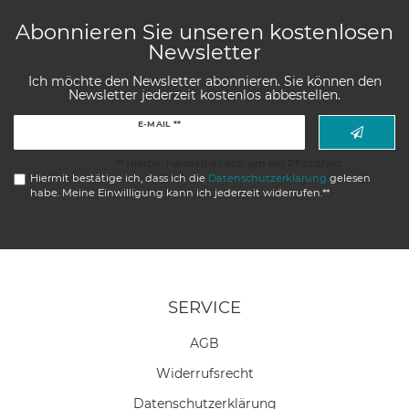
Abonnieren Sie unseren kostenlosen
Newsletter
Ich möchte den Newsletter abonnieren. Sie können den
Newsletter jederzeit kostenlos abbestellen.
Newsletter
E-MAIL **
Honig
** Hierbei handelt es sich um ein Pflichtfeld.
Hiermit bestätige ich, dass ich die
Daten­schutz­erklärung
gelesen
habe. Meine Einwilligung kann ich jederzeit widerrufen.**
SERVICE
AGB
Widerrufs­recht
Daten­schutz­erklärung