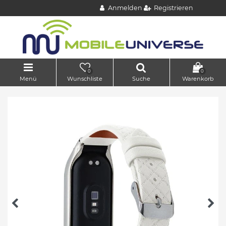
Anmelden
Registrieren
0
0
Menü
Wunschliste
Suche
Warenkorb