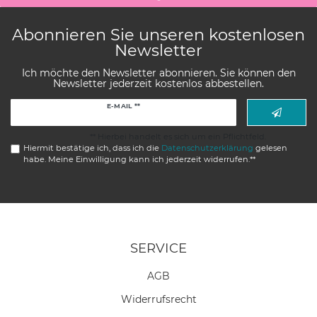
Abonnieren Sie unseren kostenlosen
Newsletter
Ich möchte den Newsletter abonnieren. Sie können den
Newsletter jederzeit kostenlos abbestellen.
Newsletter
E-MAIL **
Honig
** Hierbei handelt es sich um ein Pflichtfeld.
Hiermit bestätige ich, dass ich die
Daten­schutz­erklärung
gelesen
habe. Meine Einwilligung kann ich jederzeit widerrufen.**
SERVICE
AGB
Widerrufs­recht