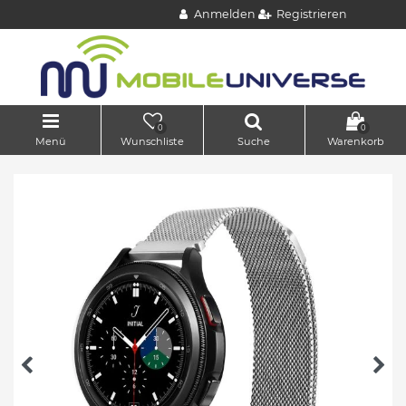
Anmelden
Registrieren
0
0
Menü
Wunschliste
Suche
Warenkorb