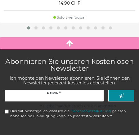
14.90 CHF
Sofort verfügbar
Abonnieren Sie unseren kostenlosen
Newsletter
Ich möchte den Newsletter abonnieren. Sie können den
Newsletter jederzeit kostenlos abbestellen.
Newsletter
E-MAIL **
Honig
** Hierbei handelt es sich um ein Pflichtfeld.
Hiermit bestätige ich, dass ich die
Daten­schutz­erklärung
gelesen
habe. Meine Einwilligung kann ich jederzeit widerrufen.**