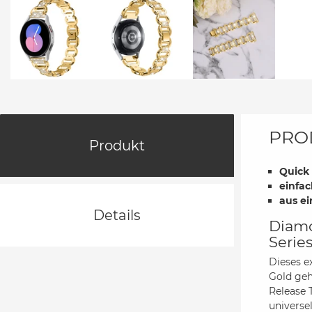
PRO
Produkt
Quick
einfa
aus ei
Details
Diamo
Serie
Dieses e
Gold geh
Release 
universe