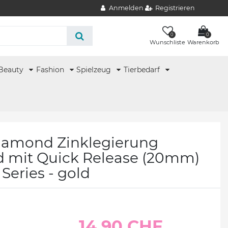
Anmelden
Registrieren
0
0
Wunschliste
Warenkorb
Beauty
Fashion
Spielzeug
Tierbedarf
iamond Zinklegierung
 mit Quick Release (20mm)
 Series - gold
14.90 CHF