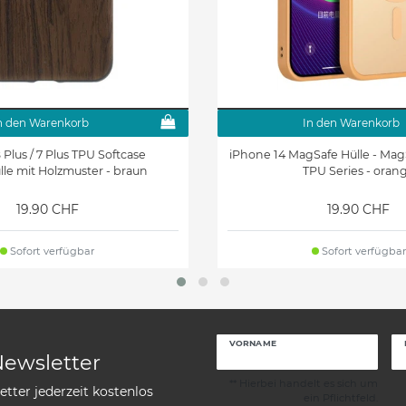
n den Warenkorb
In den Warenkorb
Plus / 7 Plus TPU Softcase
iPhone 14 MagSafe Hülle - Mag
le mit Holzmuster - braun
TPU Series - oran
19.90 CHF
19.90 CHF
Sofort verfügbar
Sofort verfügbar
VORNAME
Newsletter
** Hierbei handelt es sich um
tter jederzeit kostenlos
ein Pflichtfeld.