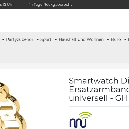
s 15 Uhr
14 Tage Rückgaberecht
r
Partyzubehör
Sport
Haushalt und Wohnen
Büro
Smartwatch D
Ersatzarmband
universell - GH