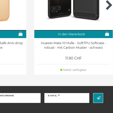
In den Warenkorb
Safe Anti-drop
Huawei Mate 10 Hülle - SoftTPU Softcase -
ge
robust - mit Carbon Muster - schwarz
11.90 CHF
Sofort verfügbar
Newsletter
NACHNAME
E-MAIL **
Honig