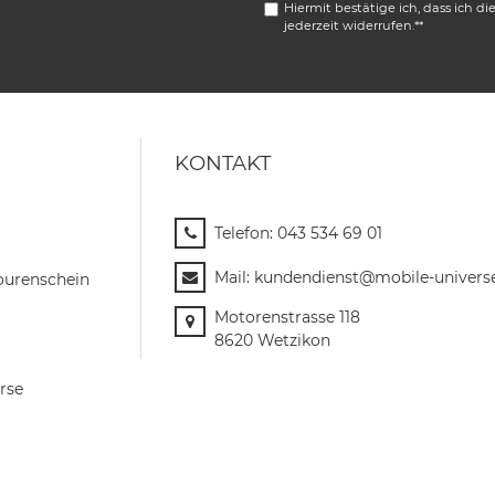
Hiermit bestätige ich, dass ich di
jederzeit widerrufen.**
KONTAKT
Telefon:
043 534 69 01
Mail:
kundendienst@mobile-univers
ourenschein
Motorenstrasse 118
8620 Wetzikon
rse