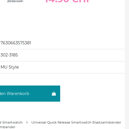
29.90 CHF
7630663575381
302-3185
MU Style
den Warenkorb
d Smartwatch
Universal Quick Release Smartwatch Ersatzarmbänder
armbänder