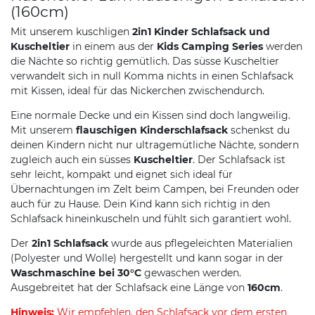
(160cm)
Mit unserem kuschligen
2in1 Kinder Schlafsack und
Kuscheltier
in einem aus der
Kids Camping Series
werden
die Nächte so richtig gemütlich. Das süsse Kuscheltier
verwandelt sich in null Komma nichts in einen Schlafsack
mit Kissen, ideal für das Nickerchen zwischendurch.
Eine normale Decke und ein Kissen sind doch langweilig.
Mit unserem
flauschigen Kinderschlafsack
schenkst du
deinen Kindern nicht nur ultragemütliche Nächte, sondern
zugleich auch ein süsses
Kuscheltier
. Der Schlafsack ist
sehr leicht, kompakt und eignet sich ideal für
Übernachtungen im Zelt beim Campen, bei Freunden oder
auch für zu Hause. Dein Kind kann sich richtig in den
Schlafsack hineinkuscheln und fühlt sich garantiert wohl.
Der
2in1 Schlafsack
wurde aus pflegeleichten Materialien
(Polyester und Wolle) hergestellt und kann sogar in der
Waschmaschine bei 30°C
gewaschen werden.
Ausgebreitet hat der Schlafsack eine Länge von
160cm
.
Hinweis:
Wir empfehlen, den Schlafsack vor dem ersten