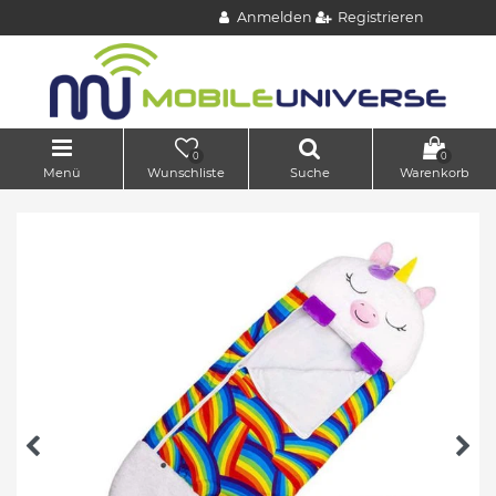
Anmelden
Registrieren
0
0
Menü
Wunschliste
Suche
Warenkorb