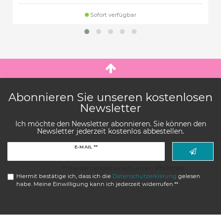
Sofort verfügbar
Abonnieren Sie unseren kostenlosen
Newsletter
Ich möchte den Newsletter abonnieren. Sie können den
Newsletter jederzeit kostenlos abbestellen.
Newsletter
E-MAIL **
Honig
** Hierbei handelt es sich um ein Pflichtfeld.
Hiermit bestätige ich, dass ich die
Daten­schutz­erklärung
gelesen
habe. Meine Einwilligung kann ich jederzeit widerrufen.**