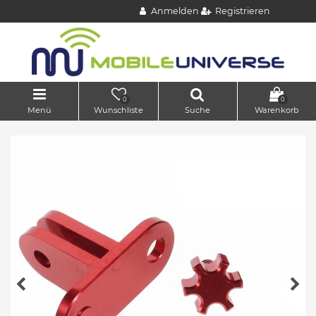
Anmelden
Registrieren
0
0
Menü
Wunschliste
Suche
Warenkorb