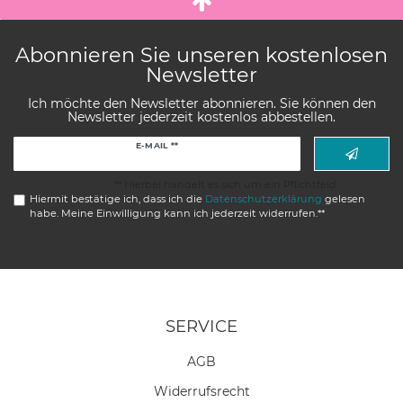
Abonnieren Sie unseren kostenlosen
Newsletter
Ich möchte den Newsletter abonnieren. Sie können den
Newsletter jederzeit kostenlos abbestellen.
Newsletter
E-MAIL **
Honig
** Hierbei handelt es sich um ein Pflichtfeld.
Hiermit bestätige ich, dass ich die
Daten­schutz­erklärung
gelesen
habe. Meine Einwilligung kann ich jederzeit widerrufen.**
SERVICE
AGB
Widerrufs­recht