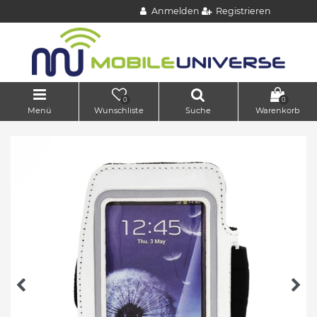
Anmelden
Registrieren
0
0
Menü
Wunschliste
Suche
Warenkorb