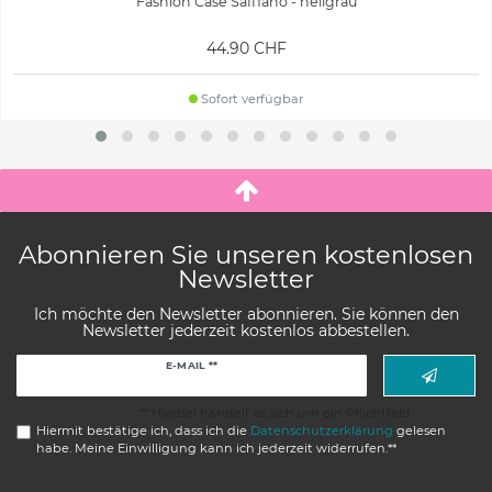
Fashion Case Saffiano - hellgrau
44.90 CHF
Sofort verfügbar
Abonnieren Sie unseren kostenlosen
Newsletter
Ich möchte den Newsletter abonnieren. Sie können den
Newsletter jederzeit kostenlos abbestellen.
Newsletter
E-MAIL **
Honig
** Hierbei handelt es sich um ein Pflichtfeld.
Hiermit bestätige ich, dass ich die
Daten­schutz­erklärung
gelesen
habe. Meine Einwilligung kann ich jederzeit widerrufen.**