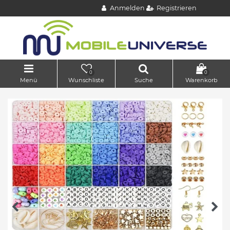
Anmelden
Registrieren
0
0
Menü
Wunschliste
Suche
Warenkorb