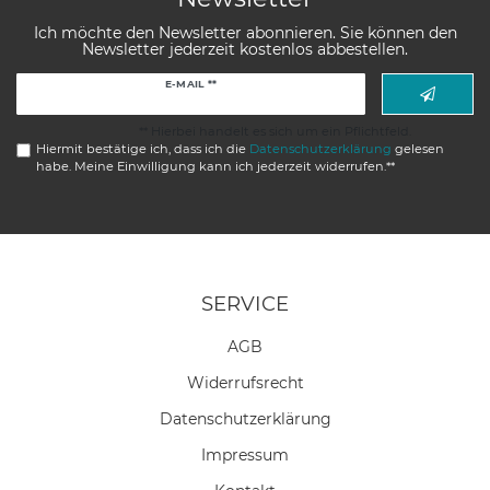
Ich möchte den Newsletter abonnieren. Sie können den
Newsletter jederzeit kostenlos abbestellen.
Newsletter
E-MAIL **
Honig
** Hierbei handelt es sich um ein Pflichtfeld.
Hiermit bestätige ich, dass ich die
Daten­schutz­erklärung
gelesen
habe. Meine Einwilligung kann ich jederzeit widerrufen.**
SERVICE
AGB
Widerrufs­recht
Daten­schutz­erklärung
Impressum