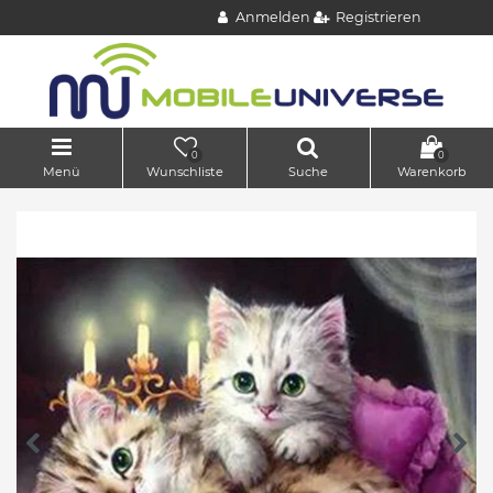
Anmelden
Registrieren
0
0
Menü
Wunschliste
Suche
Warenkorb