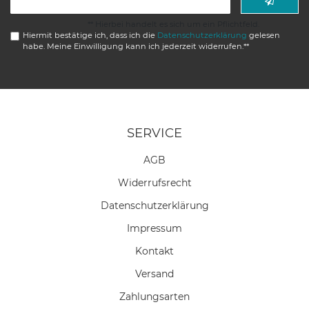
Honig
** Hierbei handelt es sich um ein Pflichtfeld.
Hiermit bestätige ich, dass ich die
Daten­schutz­erklärung
gelesen
habe. Meine Einwilligung kann ich jederzeit widerrufen.**
SERVICE
AGB
Widerrufs­recht
Daten­schutz­erklärung
Impressum
Kontakt
Versand
Zahlungsarten