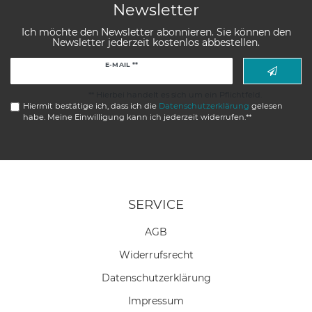
Newsletter
Ich möchte den Newsletter abonnieren. Sie können den
Newsletter jederzeit kostenlos abbestellen.
Newsletter
E-MAIL **
Honig
** Hierbei handelt es sich um ein Pflichtfeld.
Hiermit bestätige ich, dass ich die
Daten­schutz­erklärung
gelesen
habe. Meine Einwilligung kann ich jederzeit widerrufen.**
SERVICE
AGB
Widerrufs­recht
Daten­schutz­erklärung
Impressum