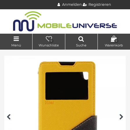
Anmelden
Registrieren
0
0
Menü
Wunschliste
Suche
Warenkorb