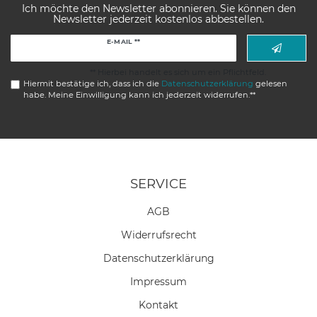
Ich möchte den Newsletter abonnieren. Sie können den
Newsletter jederzeit kostenlos abbestellen.
Newsletter
E-MAIL **
Honig
** Hierbei handelt es sich um ein Pflichtfeld.
Hiermit bestätige ich, dass ich die
Daten­schutz­erklärung
gelesen
habe. Meine Einwilligung kann ich jederzeit widerrufen.**
SERVICE
AGB
Widerrufs­recht
Daten­schutz­erklärung
Impressum
Kontakt