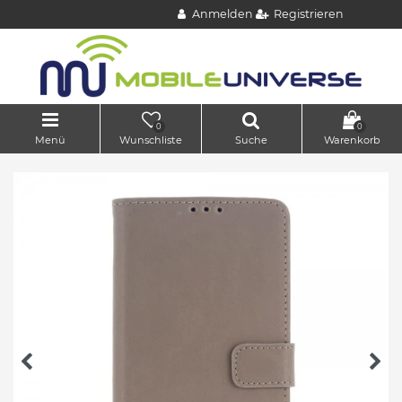
Anmelden
Registrieren
0
0
Menü
Wunschliste
Suche
Warenkorb