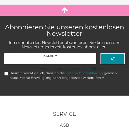
Abonnieren Sie unseren kostenlosen
Newsletter
Ich möchte den Newsletter abonnieren. Sie können den
Newsletter jederzeit kostenlos abbestellen.
Newsletter
E-MAIL **
Honig
** Hierbei handelt es sich um ein Pflichtfeld.
Hiermit bestätige ich, dass ich die
Daten­schutz­erklärung
gelesen
habe. Meine Einwilligung kann ich jederzeit widerrufen.**
SERVICE
AGB