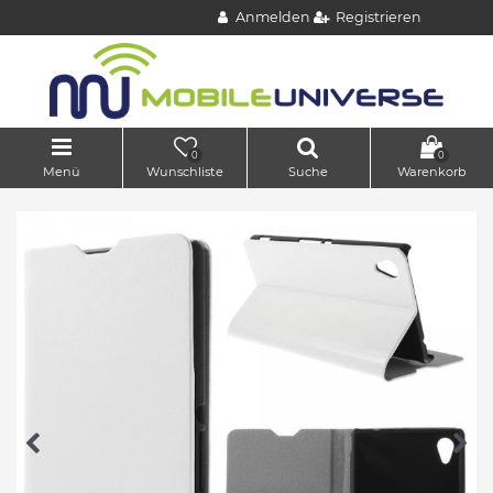
Anmelden
Registrieren
0
0
Menü
Wunschliste
Suche
Warenkorb