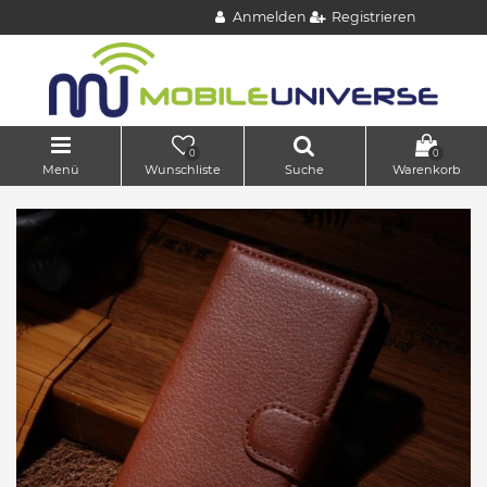
Anmelden
Registrieren
0
0
Menü
Wunschliste
Suche
Warenkorb