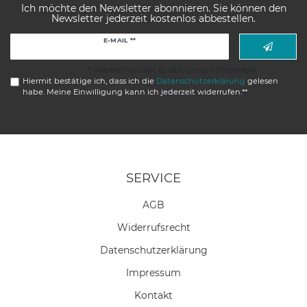
Ich möchte den Newsletter abonnieren. Sie können den
Newsletter jederzeit kostenlos abbestellen.
Newsletter
E-MAIL **
Honig
** Hierbei handelt es sich um ein Pflichtfeld.
Hiermit bestätige ich, dass ich die
Daten­schutz­erklärung
gelesen
habe. Meine Einwilligung kann ich jederzeit widerrufen.**
SERVICE
AGB
Widerrufs­recht
Daten­schutz­erklärung
Impressum
Kontakt