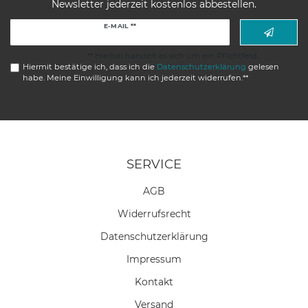
Newsletter jederzeit kostenlos abbestellen.
Newsletter
E-MAIL **
Honig
** Hierbei handelt es sich um ein Pflichtfeld.
Hiermit bestätige ich, dass ich die
Daten­schutz­erklärung
gelesen
habe. Meine Einwilligung kann ich jederzeit widerrufen.**
SERVICE
AGB
Widerrufs­recht
Daten­schutz­erklärung
Impressum
Kontakt
Versand