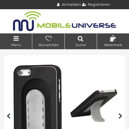
Anmelden
Registrieren
0
0
Menü
Wunschliste
Suche
Warenkorb