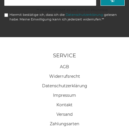
Honig
** Hierbei handelt es sich um ein Pflichtfeld.
Hiermit bestätige ich, dass ich die
Daten­schutz­erklärung
gelesen
habe. Meine Einwilligung kann ich jederzeit widerrufen.**
SERVICE
AGB
Widerrufs­recht
Daten­schutz­erklärung
Impressum
Kontakt
Versand
Zahlungsarten