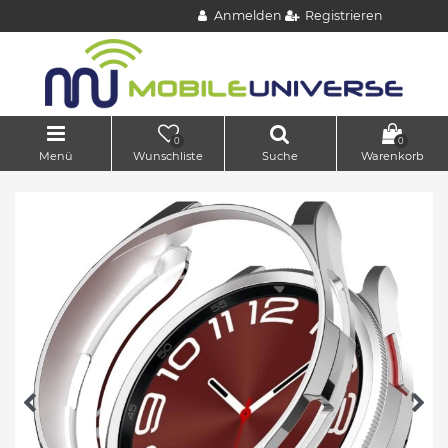
Anmelden
Registrieren
0
0
Menü
Wunschliste
Suche
Warenkorb