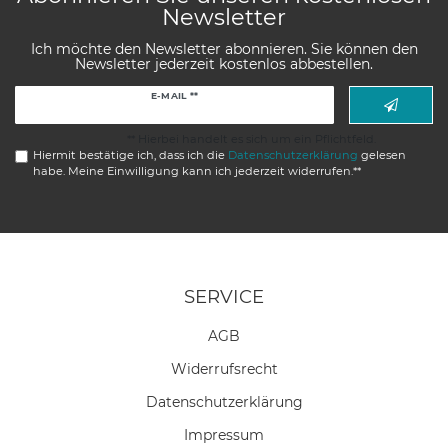
Newsletter
Ich möchte den Newsletter abonnieren. Sie können den
Newsletter jederzeit kostenlos abbestellen.
Newsletter
E-MAIL **
Honig
** Hierbei handelt es sich um ein Pflichtfeld.
Hiermit bestätige ich, dass ich die
Daten­schutz­erklärung
gelesen
habe. Meine Einwilligung kann ich jederzeit widerrufen.**
SERVICE
AGB
Widerrufs­recht
Daten­schutz­erklärung
Impressum