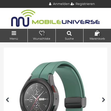
Anmelden
Registrieren
0
0
Menü
Wunschliste
Suche
Warenkorb