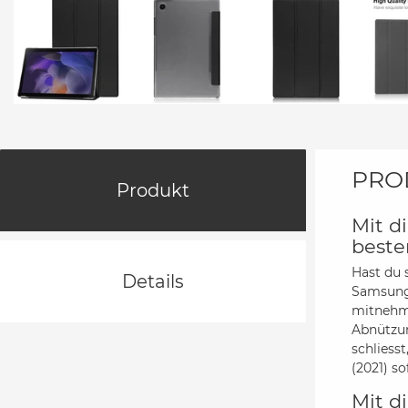
PRO
Produkt
Mit d
beste
Hast du 
Details
Samsung 
mitnehme
Abnützun
schliess
(2021) so
Mit d