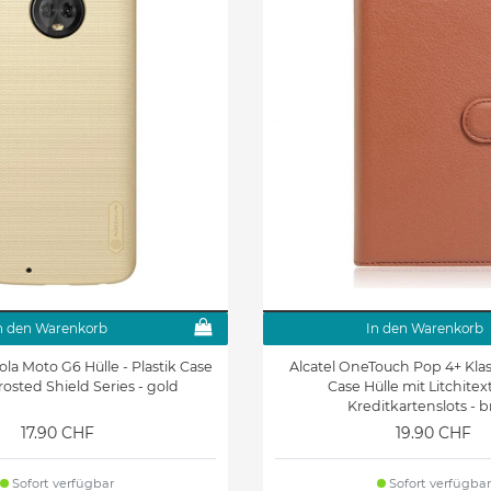
n den Warenkorb
In den Warenkorb
rola Moto G6 Hülle - Plastik Case
Alcatel OneTouch Pop 4+ Kla
rosted Shield Series - gold
Case Hülle mit Litchite
Kreditkartenslots - 
17.90 CHF
19.90 CHF
Sofort verfügbar
Sofort verfügbar