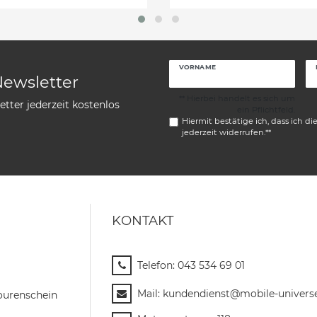
VORNAME
Newsletter
** Hierbei handelt es sich um
tter jederzeit kostenlos
ein Pflichtfeld.
Hiermit bestätige ich, dass ich di
jederzeit widerrufen.**
KONTAKT
Telefon:
043 534 69 01
Mail:
kundendienst@mobile-univers
ourenschein