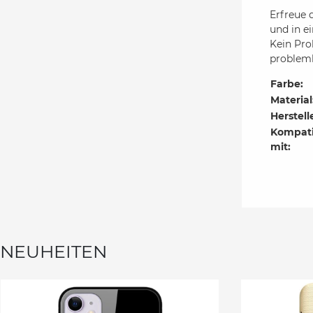
Erfreue 
und in e
Kein Pr
probleml
Farbe:
Material
Herstell
Kompati
mit:
NEUHEITEN