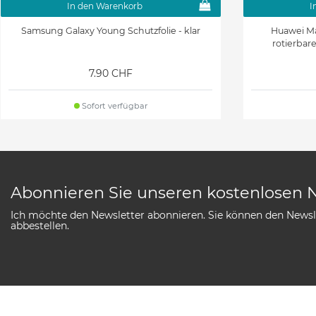
In den Warenkorb
I
Samsung Galaxy Young Schutzfolie - klar
Huawei Mat
rotierbar
7.90 CHF
Sofort verfügbar
Abonnieren Sie unseren kostenlosen 
Ich möchte den Newsletter abonnieren. Sie können den Newsle
abbestellen.