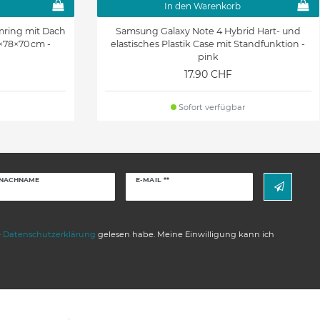
In den Warenkorb
mring mit Dach
Samsung Galaxy Note 4 Hybrid Hart- und
×78×70 cm -
elastisches Plastik Case mit Standfunktion -
pink
17.90 CHF
Sofort verfügbar
Newsletter
NACHNAME
E-MAIL **
Honig
e
Daten­schutz­erklärung
gelesen habe. Meine Einwilligung kann ich