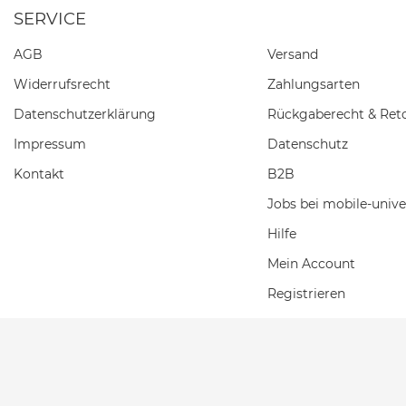
SERVICE
AGB
Versand
Widerrufs­recht
Zahlungsarten
Daten­schutz­erklärung
Rückgaberecht & Ret
Impressum
Datenschutz
Kontakt
B2B
Jobs bei mobile-unive
Hilfe
Mein Account
Registrieren
Einkaufswagen
Wunschliste