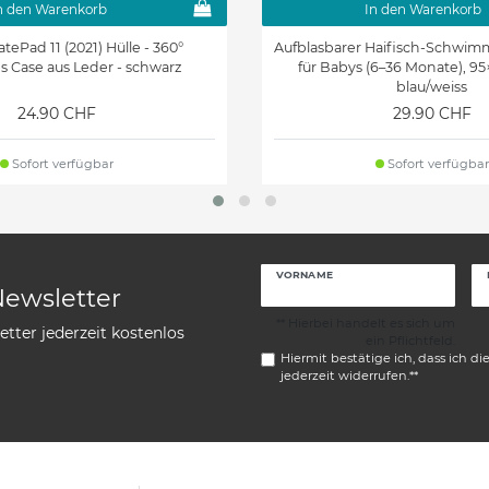
n den Warenkorb
In den Warenkorb
ePad 11 (2021) Hülle - 360°
Aufblasbarer Haifisch-Schwim
es Case aus Leder - schwarz
für Babys (6–36 Monate), 95
blau/weiss
24.90 CHF
29.90 CHF
Sofort verfügbar
Sofort verfügbar
VORNAME
Newsletter
** Hierbei handelt es sich um
tter jederzeit kostenlos
ein Pflichtfeld.
Hiermit bestätige ich, dass ich di
jederzeit widerrufen.**