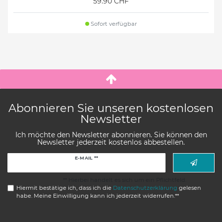
59.90 CHF
Sofort verfügbar
Abonnieren Sie unseren kostenlosen
Newsletter
Ich möchte den Newsletter abonnieren. Sie können den
Newsletter jederzeit kostenlos abbestellen.
Newsletter
E-MAIL **
Honig
** Hierbei handelt es sich um ein Pflichtfeld.
Hiermit bestätige ich, dass ich die
Daten­schutz­erklärung
gelesen
habe. Meine Einwilligung kann ich jederzeit widerrufen.**