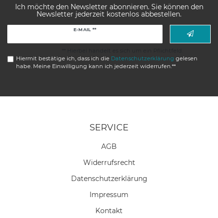
Ich möchte den Newsletter abonnieren. Sie können den
Newsletter jederzeit kostenlos abbestellen.
Newsletter
E-MAIL **
Honig
** Hierbei handelt es sich um ein Pflichtfeld.
Hiermit bestätige ich, dass ich die
Daten­schutz­erklärung
gelesen
habe. Meine Einwilligung kann ich jederzeit widerrufen.**
SERVICE
AGB
Widerrufs­recht
Daten­schutz­erklärung
Impressum
Kontakt