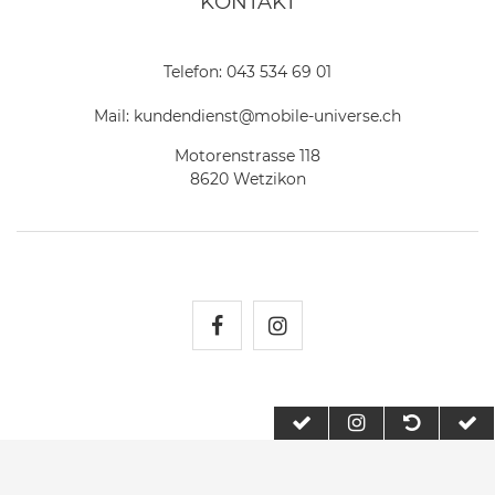
KONTAKT
Telefon:
043 534 69 01
Mail:
kundendienst@mobile-universe.ch
Motorenstrasse 118
8620 Wetzikon
Mobile Universe auf Fac
Mobile Universe auf
2026 Mobile Universe
| copyright & design by mediaria®