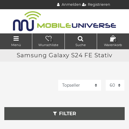
Anmelden
Registrieren
0
0
Menü
Wunschliste
Suche
Warenkorb
Samsung Galaxy S24 FE Stativ
FILTER