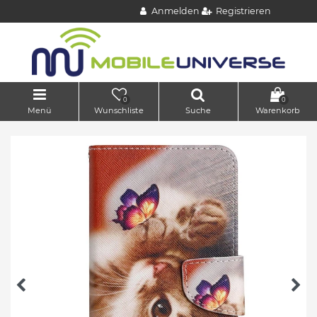
Anmelden
Registrieren
0
0
Menü
Wunschliste
Suche
Warenkorb