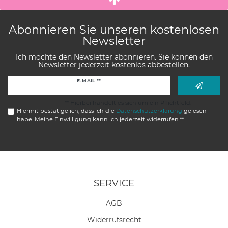
Abonnieren Sie unseren kostenlosen
Newsletter
Ich möchte den Newsletter abonnieren. Sie können den
Newsletter jederzeit kostenlos abbestellen.
Newsletter
E-MAIL **
Honig
** Hierbei handelt es sich um ein Pflichtfeld.
Hiermit bestätige ich, dass ich die
Daten­schutz­erklärung
gelesen
habe. Meine Einwilligung kann ich jederzeit widerrufen.**
SERVICE
AGB
Widerrufs­recht