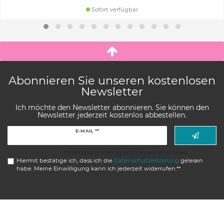
Sofort verfügbar
Abonnieren Sie unseren kostenlosen
Newsletter
Ich möchte den Newsletter abonnieren. Sie können den
Newsletter jederzeit kostenlos abbestellen.
Newsletter
E-MAIL **
Honig
** Hierbei handelt es sich um ein Pflichtfeld.
Hiermit bestätige ich, dass ich die
Daten­schutz­erklärung
gelesen
habe. Meine Einwilligung kann ich jederzeit widerrufen.**