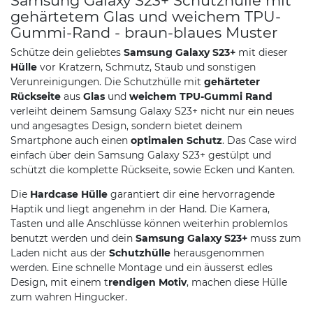
Samsung Galaxy S23+ Schutzhülle mit
gehärtetem Glas und weichem TPU-
Gummi-Rand - braun-blaues Muster
Schütze dein geliebtes
Samsung Galaxy S23+
mit dieser
Hülle
vor Kratzern, Schmutz, Staub und sonstigen
Verunreinigungen. Die Schutzhülle mit
gehärteter
Rückseite
aus
Glas
und
weichem TPU-Gummi Rand
verleiht deinem Samsung Galaxy S23+ nicht nur ein neues
und angesagtes Design, sondern bietet deinem
Smartphone auch einen
optimalen Schutz
. Das Case wird
einfach über dein Samsung Galaxy S23+ gestülpt und
schützt die komplette Rückseite, sowie Ecken und Kanten.
Die
Hardcase Hülle
garantiert dir eine hervorragende
Haptik und liegt angenehm in der Hand. Die Kamera,
Tasten und alle Anschlüsse können weiterhin problemlos
benutzt werden und dein
Samsung Galaxy S23+
muss zum
Laden nicht aus der
Schutzhülle
herausgenommen
werden. Eine schnelle Montage und ein äusserst edles
Design, mit einem t
rendigen Motiv
, machen diese Hülle
zum wahren Hingucker.