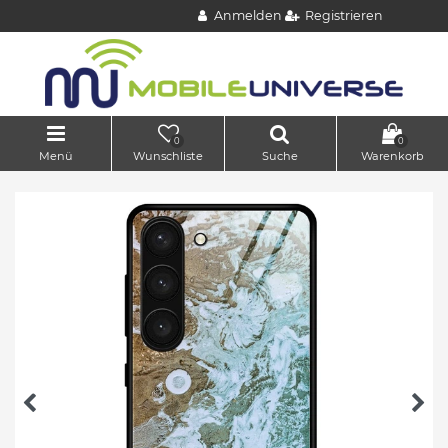
Anmelden
Registrieren
0
0
Menü
Wunschliste
Suche
Warenkorb