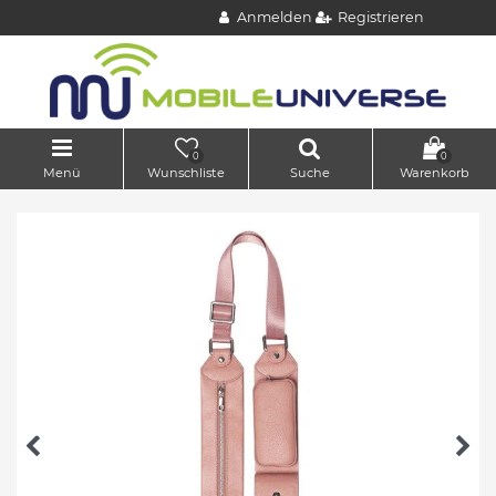
Anmelden
Registrieren
0
0
Menü
Wunschliste
Suche
Warenkorb