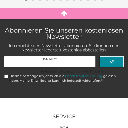
Abonnieren Sie unseren kostenlosen
Newsletter
Ich möchte den Newsletter abonnieren. Sie können den
Newsletter jederzeit kostenlos abbestellen.
Newsletter
E-MAIL **
Honig
** Hierbei handelt es sich um ein Pflichtfeld.
Hiermit bestätige ich, dass ich die
Daten­schutz­erklärung
gelesen
habe. Meine Einwilligung kann ich jederzeit widerrufen.**
SERVICE
AGB