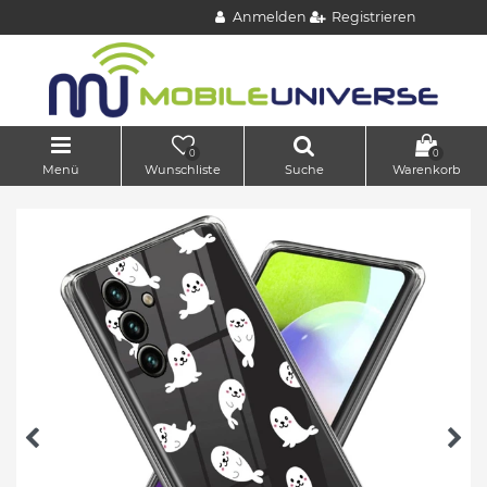
Anmelden
Registrieren
0
0
Menü
Wunschliste
Suche
Warenkorb