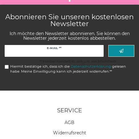
Abonnieren Sie unseren kostenlosen
Newsletter
Ich möchte den Newsletter abonnieren. Sie können den
Newsletter jederzeit kostenlos abbestellen.
Newsletter
E-MAIL **
Honig
** Hierbei handelt es sich um ein Pflichtfeld.
Hiermit bestätige ich, dass ich die
Daten­schutz­erklärung
gelesen
habe. Meine Einwilligung kann ich jederzeit widerrufen.**
SERVICE
AGB
Widerrufs­recht