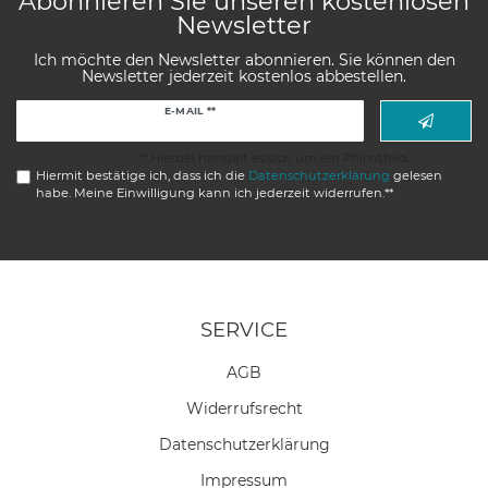
Abonnieren Sie unseren kostenlosen
Newsletter
Ich möchte den Newsletter abonnieren. Sie können den
Newsletter jederzeit kostenlos abbestellen.
Newsletter
E-MAIL **
Honig
** Hierbei handelt es sich um ein Pflichtfeld.
Hiermit bestätige ich, dass ich die
Daten­schutz­erklärung
gelesen
habe. Meine Einwilligung kann ich jederzeit widerrufen.**
SERVICE
AGB
Widerrufs­recht
Daten­schutz­erklärung
Impressum