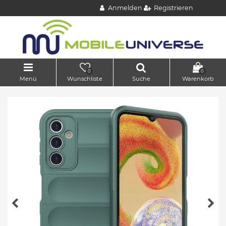
Anmelden
Registrieren
0
0
Menü
Wunschliste
Suche
Warenkorb