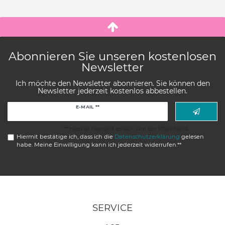
Abonnieren Sie unseren kostenlosen
Newsletter
Ich möchte den Newsletter abonnieren. Sie können den
Newsletter jederzeit kostenlos abbestellen.
Newsletter
E-MAIL **
Honig
** Hierbei handelt es sich um ein Pflichtfeld.
Hiermit bestätige ich, dass ich die
Daten­schutz­erklärung
gelesen
habe. Meine Einwilligung kann ich jederzeit widerrufen.**
SERVICE