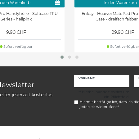
n den Warenkorb
In den Warenkorb
ro Handyhülle - Softcase TPU
Enkay - Huawei MatePad Pro 
Series - hellpink
Case - dreifach faltbar
9.90 CHF
29.90 CHF
Sofort verfügbar
Sofort verfügbar
VORNAME
Newsletter
** Hierbei handelt es sich um
tter jederzeit kostenlos
ein Pflichtfeld.
Hiermit bestätige ich, dass ich di
jederzeit widerrufen.**