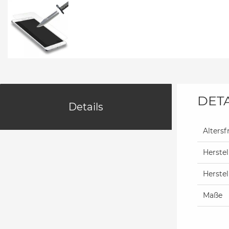
DETA
Details
Altersf
Herstel
Herste
Maße