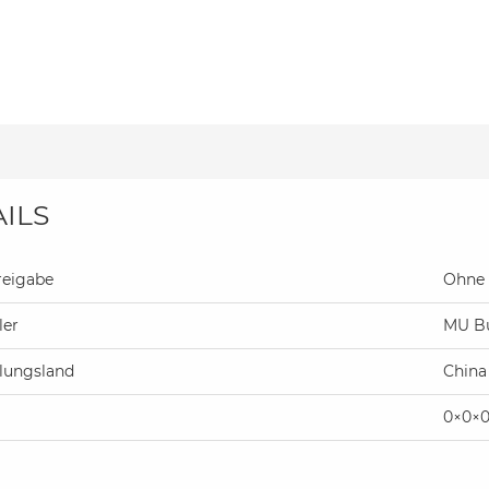
ILS
reigabe
Ohne 
ler
MU B
llungsland
China
0×0×