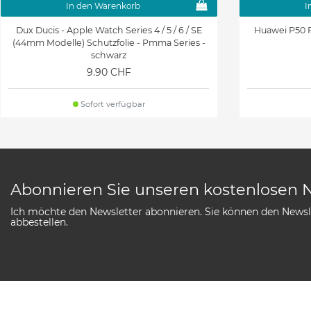
In den Warenkorb
I
Dux Ducis - Apple Watch Series 4 / 5 / 6 / SE
Huawei P50 P
(44mm Modelle) Schutzfolie - Pmma Series -
schwarz
9.90 CHF
Sofort verfügbar
Abonnieren Sie unseren kostenlosen 
Ich möchte den Newsletter abonnieren. Sie können den Newsle
abbestellen.