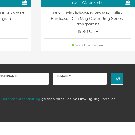
In den Warenkorb
Hülle - Smart
Dux Ducis - iPhone 17 Pro Max Hülle -
 - grau
Hardcase - Clin Mag Open Ring Series -
transparent
19.90 CHF
Sofort verfügbar
Newsletter
NACHNAME
E-MAIL **
Honig
e
Daten­schutz­erklärung
gelesen habe. Meine Einwilligung kann ich