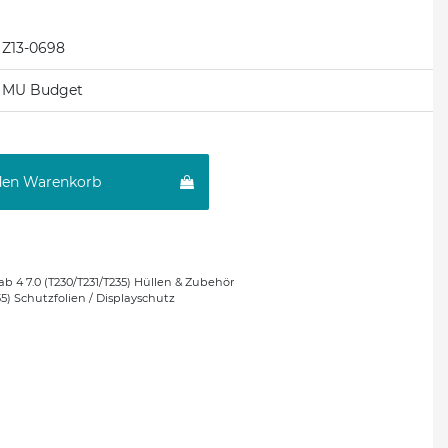
Z13-0698
MU Budget
den Warenkorb
ab 4 7.0 (T230/T231/T235) Hüllen & Zubehör
35) Schutzfolien / Displayschutz