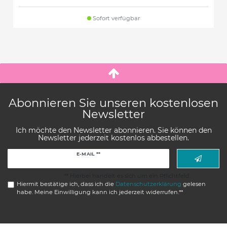
Sofort verfügbar
Abonnieren Sie unseren kostenlosen
Newsletter
Ich möchte den Newsletter abonnieren. Sie können den
Newsletter jederzeit kostenlos abbestellen.
Newsletter
E-MAIL **
Honig
** Hierbei handelt es sich um ein Pflichtfeld.
Hiermit bestätige ich, dass ich die
Daten­schutz­erklärung
gelesen
habe. Meine Einwilligung kann ich jederzeit widerrufen.**