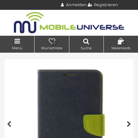
Anmelden
Registrieren
0
0
Menü
Wunschliste
Suche
Warenkorb