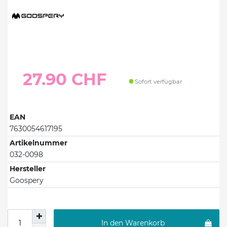
27.90 CHF
Sofort verfügbar
EAN
7630054617195
Artikelnummer
032-0098
Hersteller
Goospery
In den Warenkorb