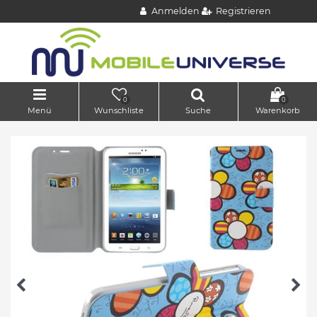
Anmelden
Registrieren
0
0
Menü
Wunschliste
Suche
Warenkorb