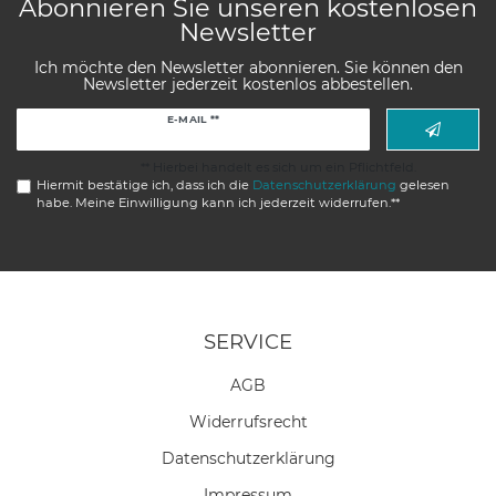
Abonnieren Sie unseren kostenlosen
Newsletter
Ich möchte den Newsletter abonnieren. Sie können den
Newsletter jederzeit kostenlos abbestellen.
Newsletter
E-MAIL **
Honig
** Hierbei handelt es sich um ein Pflichtfeld.
Hiermit bestätige ich, dass ich die
Daten­schutz­erklärung
gelesen
habe. Meine Einwilligung kann ich jederzeit widerrufen.**
SERVICE
AGB
Widerrufs­recht
Daten­schutz­erklärung
Impressum