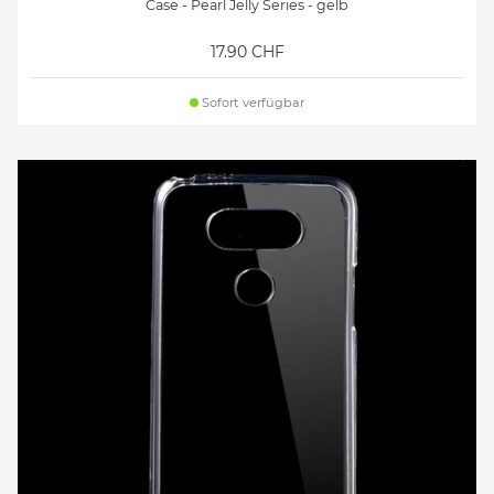
Case - Pearl Jelly Series - gelb
17.90 CHF
Sofort verfügbar