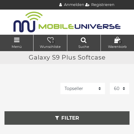
Anmelden
Registrieren
0
0
Menü
Wunschliste
Suche
Warenkorb
Galaxy S9 Plus Softcase
FILTER