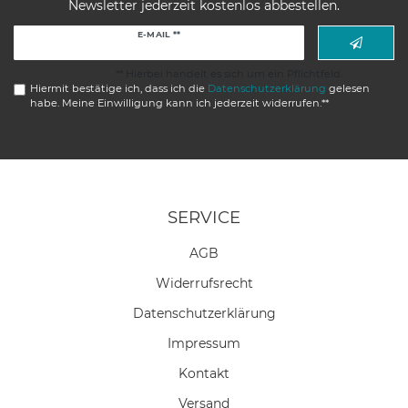
Newsletter jederzeit kostenlos abbestellen.
Newsletter
E-MAIL **
Honig
** Hierbei handelt es sich um ein Pflichtfeld.
Hiermit bestätige ich, dass ich die
Daten­schutz­erklärung
gelesen
habe. Meine Einwilligung kann ich jederzeit widerrufen.**
SERVICE
AGB
Widerrufs­recht
Daten­schutz­erklärung
Impressum
Kontakt
Versand