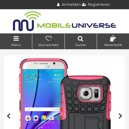
Anmelden
Registrieren
0
0
Menü
Wunschliste
Suche
Warenkorb