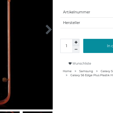
Artikelnummer
Hersteller
In 
Wunschliste
Home
Samsung
Galaxy S
Galaxy S6 Edge Plus Plastik H