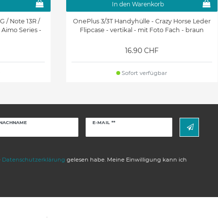
In den Warenkorb
G / Note 13R /
OnePlus 3/3T Handyhülle - Crazy Horse Leder
 Aimo Series -
Flipcase - vertikal - mit Foto Fach - braun
16.90 CHF
Sofort verfügbar
Newsletter
NACHNAME
E-MAIL **
Honig
e
Daten­schutz­erklärung
gelesen habe. Meine Einwilligung kann ich