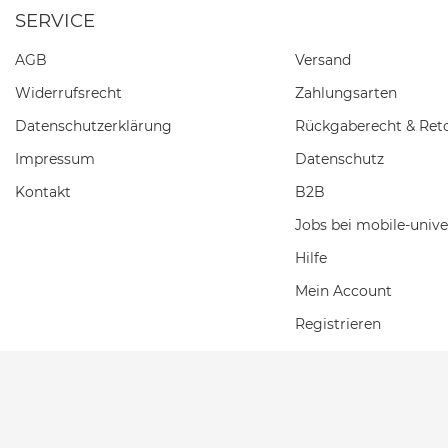
SERVICE
AGB
Versand
Widerrufs­recht
Zahlungsarten
Daten­schutz­erklärung
Rückgaberecht & Ret
Impressum
Datenschutz
Kontakt
B2B
Jobs bei mobile-unive
Hilfe
Mein Account
Registrieren
Einkaufswagen
Wunschliste