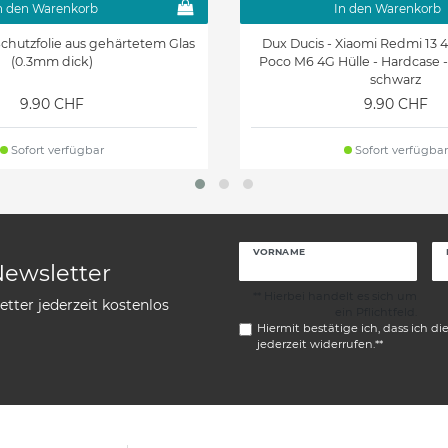
n den Warenkorb
In den Warenkorb
chutzfolie aus gehärtetem Glas
Dux Ducis - Xiaomi Redmi 13 4
(0.3mm dick)
Poco M6 4G Hülle - Hardcase -
schwarz
9.90 CHF
9.90 CHF
Sofort verfügbar
Sofort verfügbar
VORNAME
Newsletter
** Hierbei handelt es sich um
tter jederzeit kostenlos
ein Pflichtfeld.
Hiermit bestätige ich, dass ich di
jederzeit widerrufen.**