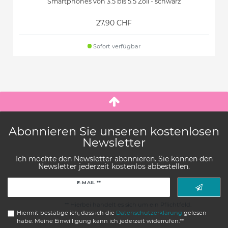
Smartphones von 3.5 bis 5.5 Zoll - schwarz
27.90 CHF
Sofort verfügbar
Abonnieren Sie unseren kostenlosen
Newsletter
Ich möchte den Newsletter abonnieren. Sie können den
Newsletter jederzeit kostenlos abbestellen.
Newsletter
E-MAIL **
Honig
** Hierbei handelt es sich um ein Pflichtfeld.
Hiermit bestätige ich, dass ich die
Daten­schutz­erklärung
gelesen
habe. Meine Einwilligung kann ich jederzeit widerrufen.**