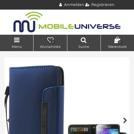
Anmelden
Registrieren
0
0
Menü
Wunschliste
Suche
Warenkorb