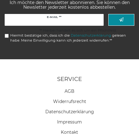
Ich möchte den Newsletter abonnieren. Sie können den
Newsletter jederzeit kostenlos abbestellen.
Newsletter
E-MAIL **
Honig
** Hierbei handelt es sich um ein Pflichtfeld.
Hiermit bestätige ich, dass ich die
Daten­schutz­erklärung
gelesen
habe. Meine Einwilligung kann ich jederzeit widerrufen.**
SERVICE
AGB
Widerrufs­recht
Daten­schutz­erklärung
Impressum
Kontakt