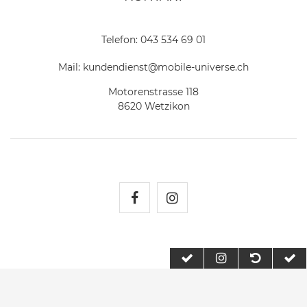
Telefon:
043 534 69 01
Mail:
kundendienst@mobile-universe.ch
Motorenstrasse 118
8620 Wetzikon
Mobile Universe auf Fac
Mobile Universe auf
2026 Mobile Universe
| copyright & design by mediaria®