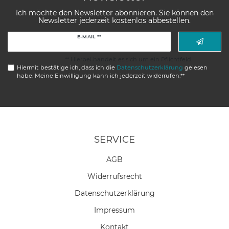
Ich möchte den Newsletter abonnieren. Sie können den
Newsletter jederzeit kostenlos abbestellen.
Newsletter
E-MAIL **
Honig
** Hierbei handelt es sich um ein Pflichtfeld.
Hiermit bestätige ich, dass ich die
Daten­schutz­erklärung
gelesen
habe. Meine Einwilligung kann ich jederzeit widerrufen.**
SERVICE
AGB
Widerrufs­recht
Daten­schutz­erklärung
Impressum
Kontakt