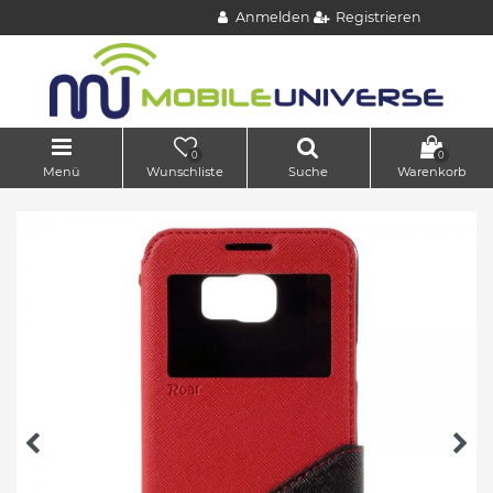
Anmelden
Registrieren
0
0
Menü
Wunschliste
Suche
Warenkorb