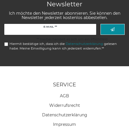
Newsletter
Ich möchte den Newsletter abonnieren. Sie können den
Newsletter jederzeit kostenlos abbestellen.
Newsletter
E-MAIL **
Honig
** Hierbei handelt es sich um ein Pflichtfeld.
Hiermit bestätige ich, dass ich die
Daten­schutz­erklärung
gelesen
habe. Meine Einwilligung kann ich jederzeit widerrufen.**
SERVICE
AGB
Widerrufs­recht
Daten­schutz­erklärung
Impressum